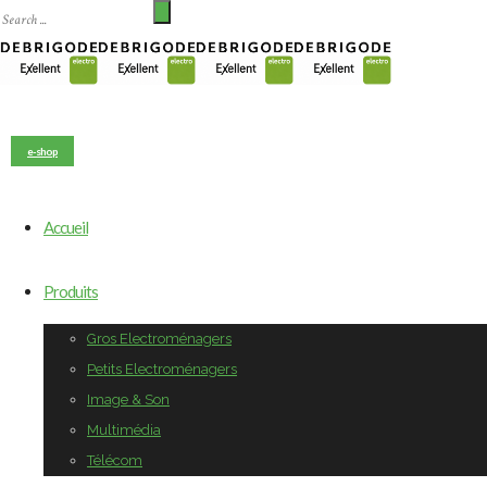
e-shop
Accueil
Produits
Gros Electroménagers
Petits Electroménagers
Image & Son
Multimédia
Télécom